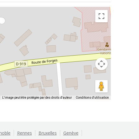
L'image peut être protégée par des droits d'auteur
Conditions d'utilisation
noble
Rennes
Bruxelles
Genève