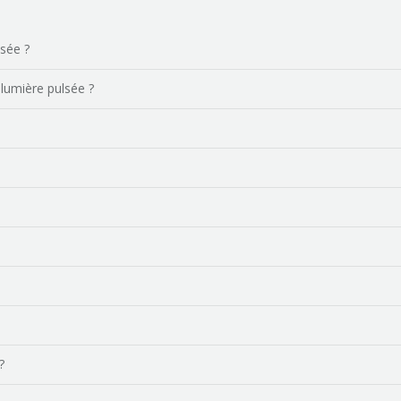
lsée ?
 lumière pulsée ?
?