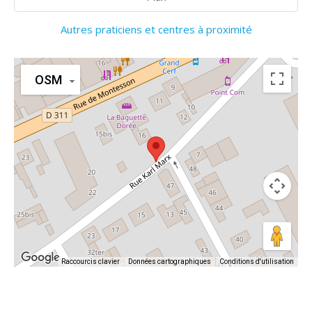
Autres praticiens et centres à proximité
OSM
Raccourcis clavier
Données cartographiques
Conditions d'utilisation