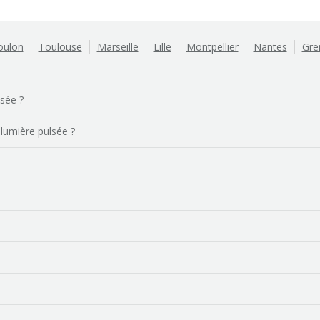
oulon
Toulouse
Marseille
Lille
Montpellier
Nantes
Gre
lsée ?
 lumière pulsée ?