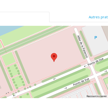
Autres prat
Raccourcis clavier