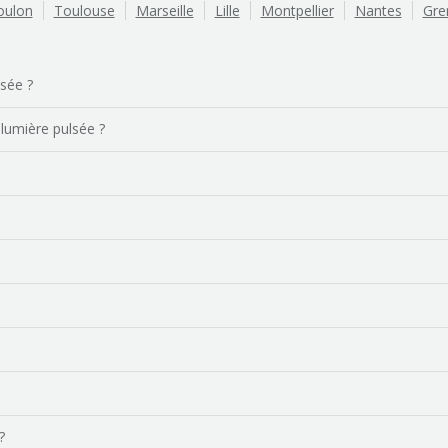
oulon
Toulouse
Marseille
Lille
Montpellier
Nantes
Gre
lsée ?
 lumière pulsée ?
?