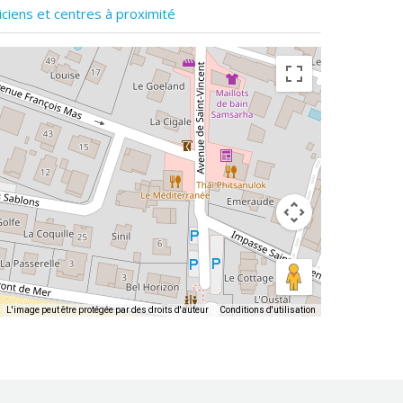
iciens et centres à proximité
L'image peut être protégée par des droits d'auteur
Conditions d'utilisation