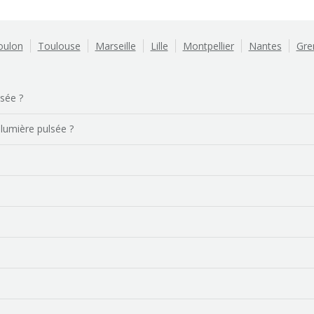
oulon
Toulouse
Marseille
Lille
Montpellier
Nantes
Gre
lsée ?
 lumière pulsée ?