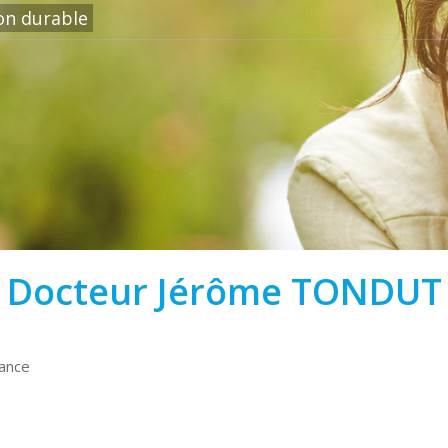
ion durable
Docteur Jérôme TONDUT
rance