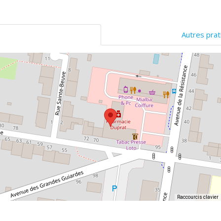
Autres prat
Raccourcis clavier