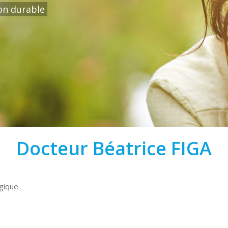
ion durable
Docteur Béatrice FIGA
gique