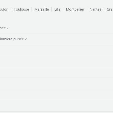
oulon
Toulouse
Marseille
Lille
Montpellier
Nantes
Gre
lsée ?
 lumière pulsée ?