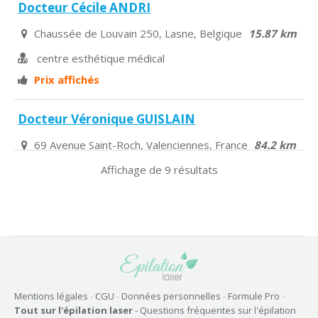
Docteur Cécile ANDRI
Chaussée de Louvain 250, Lasne, Belgique
15.87 km
centre esthétique médical
Prix affichés
Docteur Véronique GUISLAIN
69 Avenue Saint-Roch, Valenciennes, France
84.2 km
Affichage de 9 résultats
médecin esthétique
1ère consultation gratuite – Prix affichés
Docteur Najwa JELIDI
29 rue Capron, Valenciennes, France
85.57 km
médecin esthétique
Mentions légales
-
CGU
-
Données personnelles
-
Formule Pro
-
Tout sur l'épilation laser
-
Questions fréquentes sur l'épilation